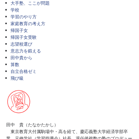
大手塾、ここが問題
学校
学習のやり方
家庭教育の考え方
帰国子女
帰国子女受験
志望校選び
意志力を鍛える
田中貴から
算数
自立合格ゼミ
飛び級
田中 貴（たなかたかし）
東京教育大付属駒場中・高を経て、慶応義塾大学経済学部卒
業。元修学社（学習指導会）社長。退任後複数の塾のプロデュー