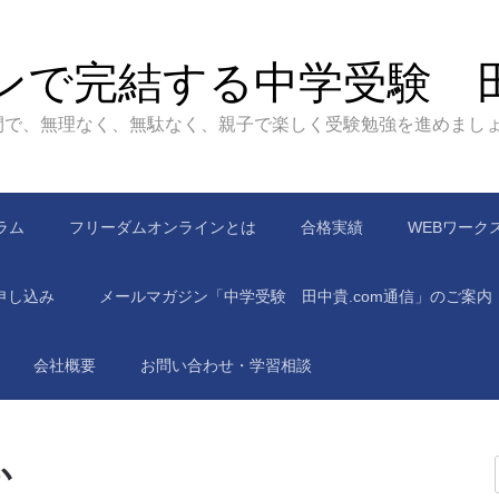
ンで完結する中学受験 
間で、無理なく、無駄なく、親子で楽しく受験勉強を進めまし
ラム
フリーダムオンラインとは
合格実績
WEBワーク
申し込み
メールマガジン「中学受験 田中貴.com通信」のご案内
会社概要
お問い合わせ・学習相談
か