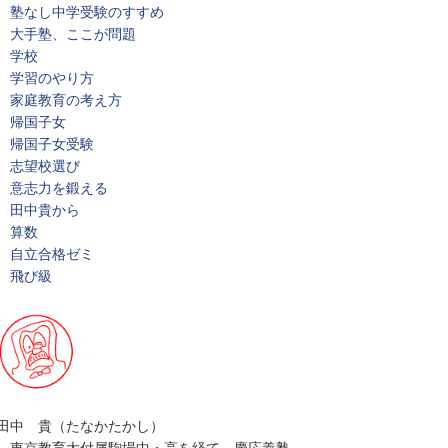
塾なし中学受験のすすめ
大手塾、ここが問題
学校
学習のやり方
家庭教育の考え方
帰国子女
帰国子女受験
志望校選び
意志力を鍛える
田中貴から
算数
自立合格ゼミ
飛び級
田中 貴（たなかたかし）
東京教育大付属駒場中・高を経て、慶応義塾