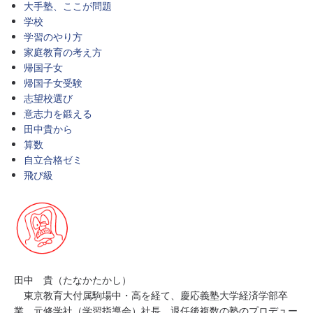
大手塾、ここが問題
学校
学習のやり方
家庭教育の考え方
帰国子女
帰国子女受験
志望校選び
意志力を鍛える
田中貴から
算数
自立合格ゼミ
飛び級
田中 貴（たなかたかし）
東京教育大付属駒場中・高を経て、慶応義塾大学経済学部卒
業。元修学社（学習指導会）社長。退任後複数の塾のプロデュー