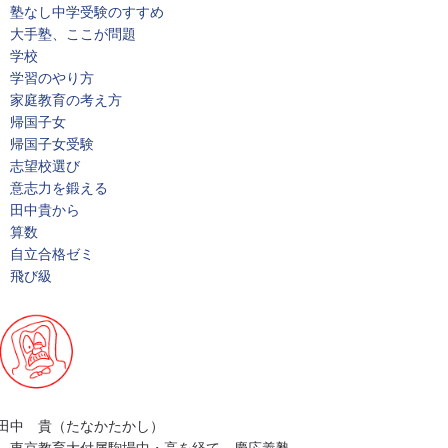
塾なし中学受験のすすめ
大手塾、ここが問題
学校
学習のやり方
家庭教育の考え方
帰国子女
帰国子女受験
志望校選び
意志力を鍛える
田中貴から
算数
自立合格ゼミ
飛び級
田中 貴（たなかたかし）
東京教育大付属駒場中・高を経て、慶応義塾