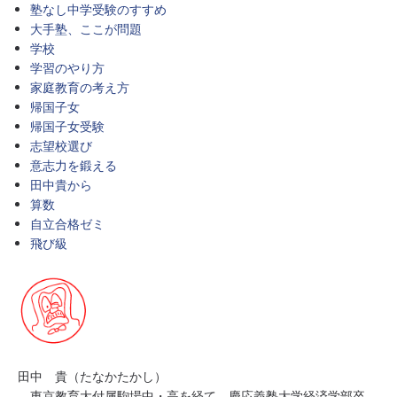
塾なし中学受験のすすめ
大手塾、ここが問題
学校
学習のやり方
家庭教育の考え方
帰国子女
帰国子女受験
志望校選び
意志力を鍛える
田中貴から
算数
自立合格ゼミ
飛び級
田中 貴（たなかたかし）
東京教育大付属駒場中・高を経て、慶応義塾大学経済学部卒