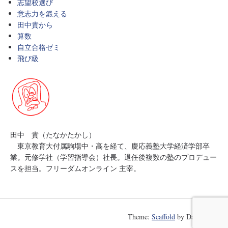
志望校選び
意志力を鍛える
田中貴から
算数
自立合格ゼミ
飛び級
田中 貴（たなかたかし）
東京教育大付属駒場中・高を経て、慶応義塾大学経済学部卒
業。元修学社（学習指導会）社長。退任後複数の塾のプロデュー
スを担当。フリーダムオンライン 主宰。
Theme:
Scaffold
by Danny Cooper