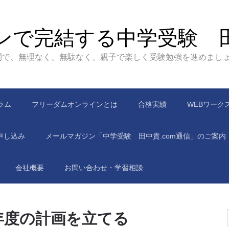
ンで完結する中学受験 
間で、無理なく、無駄なく、親子で楽しく受験勉強を進めまし
ラム
フリーダムオンラインとは
合格実績
WEBワーク
申し込み
メールマガジン「中学受験 田中貴.com通信」のご案内
会社概要
お問い合わせ・学習相談
年度の計画を立てる