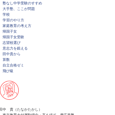
塾なし中学受験のすすめ
大手塾、ここが問題
学校
学習のやり方
家庭教育の考え方
帰国子女
帰国子女受験
志望校選び
意志力を鍛える
田中貴から
算数
自立合格ゼミ
飛び級
田中 貴（たなかたかし）
東京教育大付属駒場中・高を経て、慶応義塾