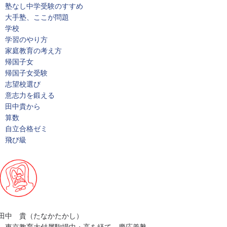
塾なし中学受験のすすめ
大手塾、ここが問題
学校
学習のやり方
家庭教育の考え方
帰国子女
帰国子女受験
志望校選び
意志力を鍛える
田中貴から
算数
自立合格ゼミ
飛び級
田中 貴（たなかたかし）
東京教育大付属駒場中・高を経て、慶応義塾