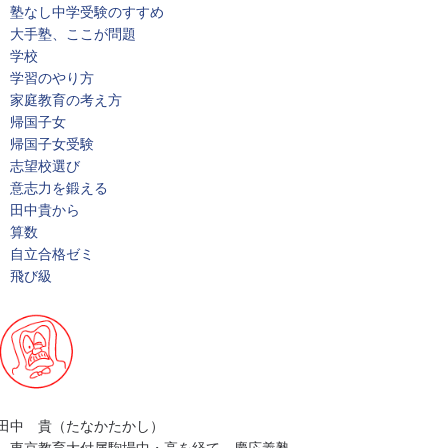
塾なし中学受験のすすめ
大手塾、ここが問題
学校
学習のやり方
家庭教育の考え方
帰国子女
帰国子女受験
志望校選び
意志力を鍛える
田中貴から
算数
自立合格ゼミ
飛び級
田中 貴（たなかたかし）
東京教育大付属駒場中・高を経て、慶応義塾