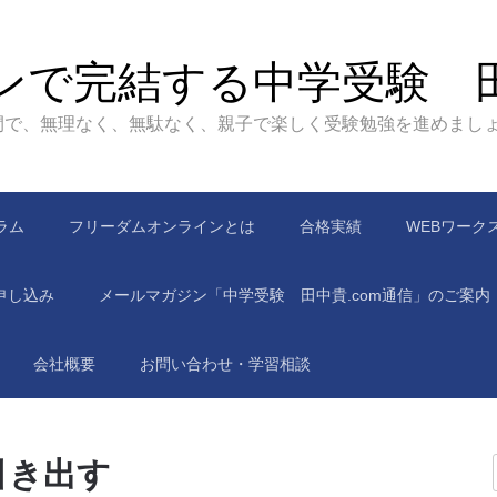
ンで完結する中学受験 
間で、無理なく、無駄なく、親子で楽しく受験勉強を進めまし
ラム
フリーダムオンラインとは
合格実績
WEBワーク
申し込み
メールマガジン「中学受験 田中貴.com通信」のご案内
会社概要
お問い合わせ・学習相談
引き出す