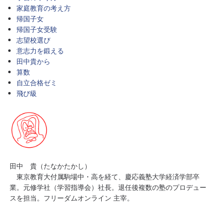
家庭教育の考え方
帰国子女
帰国子女受験
志望校選び
意志力を鍛える
田中貴から
算数
自立合格ゼミ
飛び級
田中 貴（たなかたかし）
東京教育大付属駒場中・高を経て、慶応義塾大学経済学部卒
業。元修学社（学習指導会）社長。退任後複数の塾のプロデュー
スを担当。フリーダムオンライン 主宰。