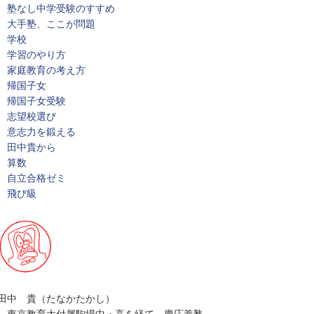
塾なし中学受験のすすめ
大手塾、ここが問題
学校
学習のやり方
家庭教育の考え方
帰国子女
帰国子女受験
志望校選び
意志力を鍛える
田中貴から
算数
自立合格ゼミ
飛び級
田中 貴（たなかたかし）
東京教育大付属駒場中・高を経て、慶応義塾