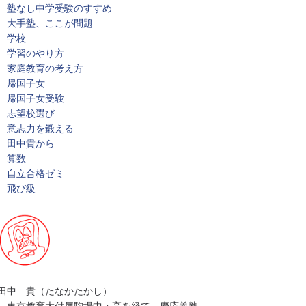
塾なし中学受験のすすめ
大手塾、ここが問題
学校
学習のやり方
家庭教育の考え方
帰国子女
帰国子女受験
志望校選び
意志力を鍛える
田中貴から
算数
自立合格ゼミ
飛び級
田中 貴（たなかたかし）
東京教育大付属駒場中・高を経て、慶応義塾