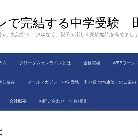
ンで完結する中学受験 
間で、無理なく、無駄なく、親子で楽しく受験勉強を進めまし
ラム
フリーダムオンラインとは
合格実績
WEBワーク
申し込み
メールマガジン「中学受験 田中貴.com通信」のご案内
会社概要
お問い合わせ・学習相談
よ