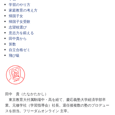
学習のやり方
家庭教育の考え方
帰国子女
帰国子女受験
志望校選び
意志力を鍛える
田中貴から
算数
自立合格ゼミ
飛び級
田中 貴（たなかたかし）
東京教育大付属駒場中・高を経て、慶応義塾大学経済学部卒
業。元修学社（学習指導会）社長。退任後複数の塾のプロデュー
スを担当。フリーダムオンライン 主宰。